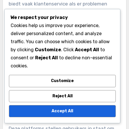
biedt vaak klantenservice als er problemen
optreden.
We respect your privacy
Cookies help us improve your experience,
Wanneer u winkelt bij officiële retailers, let dan
deliver personalized content, and analyze
op promoties of bundels die mogelijk kortingen
traffic. You can choose which cookies to allow
of extra inhoud bieden. Sommige retailers
by clicking
Customize
. Click
Accept All
to
kunnen bijvoorbeeld bonusitems of in-game
consent or
Reject All
to decline non-essential
valuta bij uw aankoop toevoegen, waardoor de
cookies.
algehele waarde wordt verhoogd.
Customize
Online marktplaatsen
Reject All
Online marktplaatsen zoals Amazon en eBay
bieden een breed scala aan EA SPORTS FC 24
Accept All
walletcodes, vaak tegen concurrerende prijzen.
Deze platforms stellen gebruikers in staat om