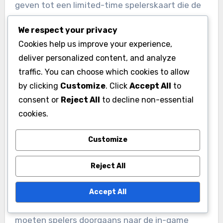
geven tot een limited-time spelerskaart die de
team prestaties verbetert.
We respect your privacy
Cookies help us improve your experience,
Spelers moeten zich ervan bewust zijn dat
deliver personalized content, and analyze
sommige aanbiedingen specifieke acties kunnen
traffic. You can choose which cookies to allow
vereisen, zoals het voltooien van uitdagingen of
by clicking
Customize
. Click
Accept All
to
deelname aan community-evenementen, om
consent or
Reject All
to decline non-essential
volledig te profiteren van de promotionele
cookies.
codes. Het begrijpen van de voorwaarden van
elke aanbieding kan de ontvangen beloningen
Customize
maximaliseren.
Reject All
Inwisselproces
Accept All
Om een code in EA SPORTS FC 24 in te wisselen,
moeten spelers doorgaans naar de in-game