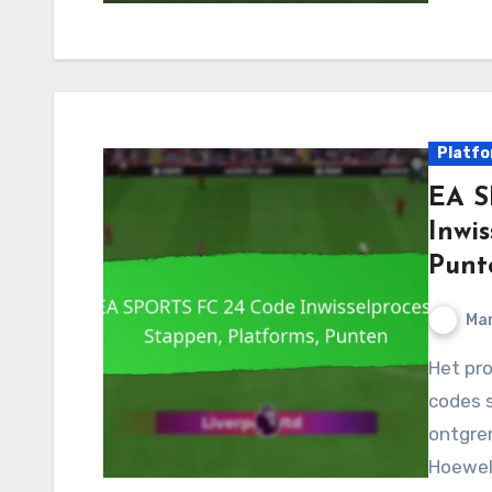
Platfo
EA S
Inwis
Punt
Mar
Het proces voor het inwisselen van EA SPORTS FC 24-
codes s
ontgren
Hoewel