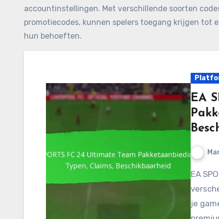
accountinstellingen. Met verschillende soorten cod
promotiecodes, kunnen spelers toegang krijgen tot 
hun behoeften.
Platfo
EA S
Pakk
Besc
Mar
EA SPORTS FC 24 Ultimate Team biedt een
versch
je gam
premiu