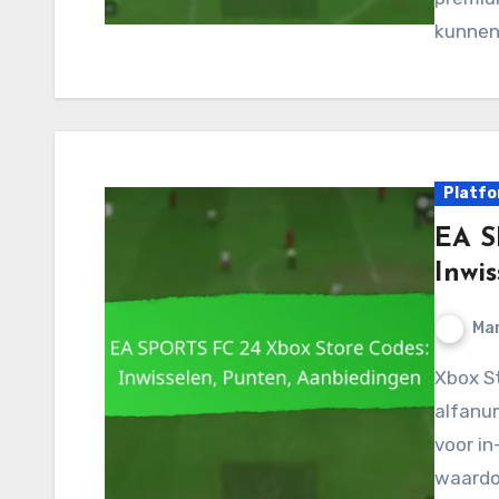
kunnen
Platfo
EA S
Inwi
Mar
Xbox Store-codes voor EA SPORTS FC 24 zijn unieke
alfanum
voor i
waardo