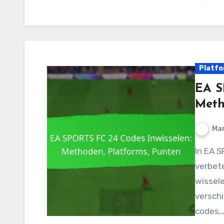
Platfo
EA S
Meth
Mar
In EA SPORTS FC 24 kunnen spelers hun game-ervaring
verbete
wissele
verschi
codes,