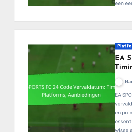
een ee
Platfo
EA S
Timi
Mar
EA SPORTS FC 24-codes hebben specifieke
vervald
en pro
essenti
wissel