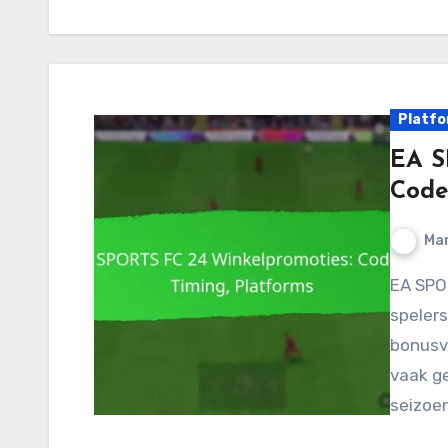
Platfo
EA S
Code
Mar
EA SPORTS FC 24 biedt spannende promotiecodes die
spelers
bonusva
vaak g
seizoe