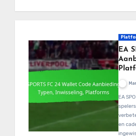
Platfo
EA S
Aanbi
Plat
Mar
EA SPORTS FC 24 walletcode-aanbiedingen bieden
spelers
verbet
en cad
ingewis