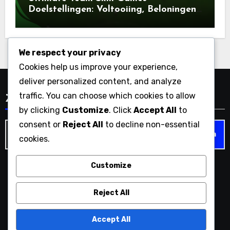
Doelstellingen: Voltooiing, Beloningen,
Speler Items
We respect your privacy
Cookies help us improve your experience,
deliver personalized content, and analyze
traffic. You can choose which cookies to allow
Zoeken
by clicking
Customize
. Click
Accept All
to
consent or
Reject All
to decline non-essential
Search
cookies.
for:
Customize
onderdekeizerskroon.nl
Reject All
Accept All