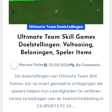
Ultimate Team Doelstellingen
Ultimate Team Skill Games
Doelstellingen: Voltooiing,
Beloningen, Speler Items
Marcus Finley
13/03/2026
No Comments
De doelstellingen van Ultimate Team Skill
Games zijn op maat gemaakte uitdagingen die
spelers helpen hun vaardigheden te verfijnen
terwijl ze bijdragen aan de teamontwikkeling in
EA SPORTS FC 24.…