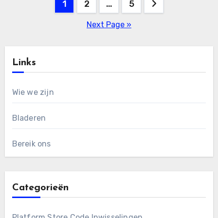
Posts
1
2
…
5
pagination
Next Page »
Links
Wie we zijn
Bladeren
Bereik ons
Categorieën
Platform Store Code Inwisselingen