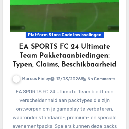
Platform Store Code Inwisselingen
EA SPORTS FC 24 Ultimate
Team Pakketaanbiedingen:
Typen, Claims, Beschikbaarheid
Marcus Finley
13/03/2026
No Comments
EA SPORTS FC 24 Ultimate Team biedt een
verscheidenheid aan packtypes die zijn
ontworpen om je gameplay te verbeteren,
waaronder standaard-, premium- en speciale
evenementpacks. Spelers kunnen deze packs