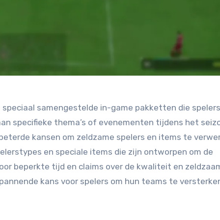
speciaal samengestelde in-game pakketten die spelers
 aan specifieke thema’s of evenementen tijdens het seiz
erbeterde kansen om zeldzame spelers en items te verwe
lerstypes en speciale items die zijn ontworpen om de
oor beperkte tijd en claims over de kwaliteit en zeldzaa
pannende kans voor spelers om hun teams te versterke