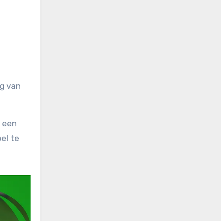
g van
k een
el te