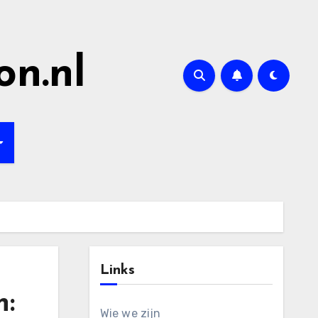
on.nl
Links
n:
Wie we zijn