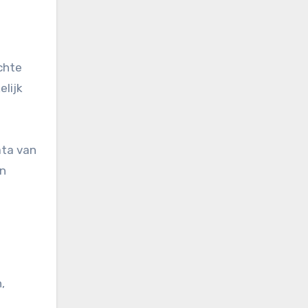
chte
lijk
ata van
en
,