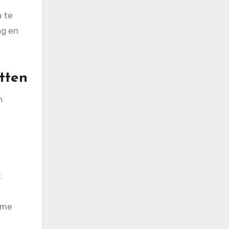
n te
ng en
tten
n
t
ame