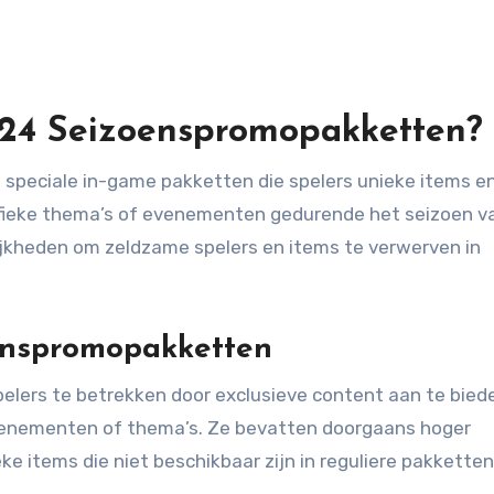
24 Seizoenspromopakketten?
speciale in-game pakketten die spelers unieke items e
ifieke thema’s of evenementen gedurende het seizoen v
jkheden om zeldzame spelers en items te verwerven in
oenspromopakketten
lers te betrekken door exclusieve content aan te biede
evenementen of thema’s. Ze bevatten doorgaans hoger
e items die niet beschikbaar zijn in reguliere pakketten