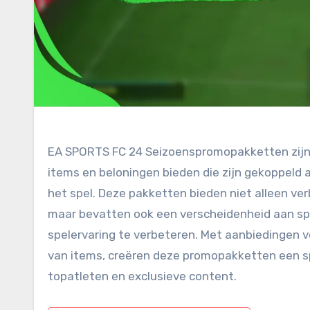
EA SPORTS FC 24 Seizoenspromopakketten zijn 
items en beloningen bieden die zijn gekoppeld
het spel. Deze pakketten bieden niet alleen v
maar bevatten ook een verscheidenheid aan spe
spelervaring te verbeteren. Met aanbiedingen v
van items, creëren deze promopakketten een s
topatleten en exclusieve content.