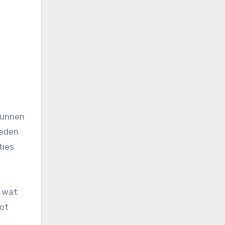
n
kunnen
ieden
ties
, wat
tot