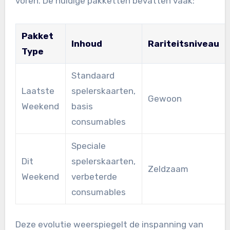
voren. De huidige pakketten bevatten vaak:
Pakket
Inhoud
Rariteitsniveau
Type
Standaard
Laatste
spelerskaarten,
Gewoon
Weekend
basis
consumables
Speciale
Dit
spelerskaarten,
Zeldzaam
Weekend
verbeterde
consumables
Deze evolutie weerspiegelt de inspanning van