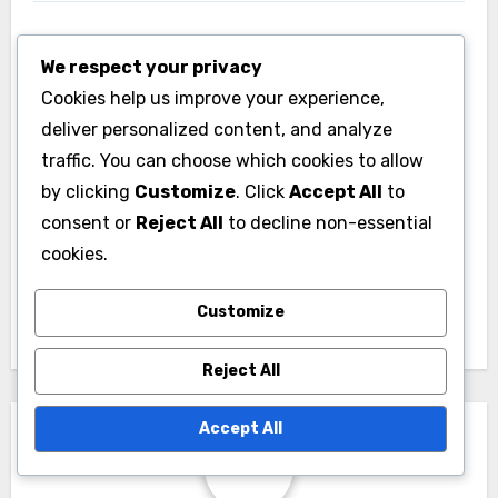
We respect your privacy
Cookies help us improve your experience,
deliver personalized content, and analyze
Post
traffic. You can choose which cookies to allow
EA SPORTS FC 24
EA SPORTS FC 24
navigation
by clicking
Customize
. Click
Accept All
to
Exclusieve Promo
Flash Sale Pakketten:
consent or
Reject All
to decline non-essential
Packs: Speciale
Timing, Inhoud, Claims
cookies.
items, Claims,
Beschikbaarheid
Customize
Reject All
Accept All