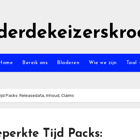
derdekeizerskro
Home
Bereik ons
Bladeren
Wie we zijn
Taal
jd Packs: Releasedata, Inhoud, Claims
erkte Tijd Packs: