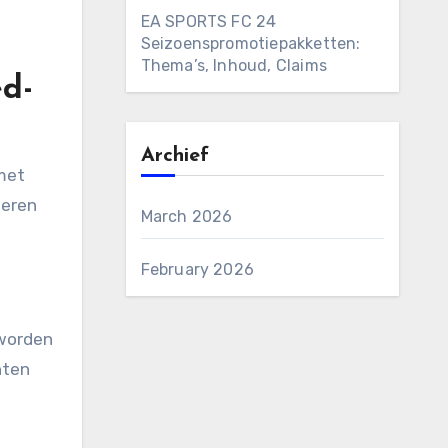
EA SPORTS FC 24
Seizoenspromotiepakketten:
Thema’s, Inhoud, Claims
ed-
Archief
 met
teren
March 2026
February 2026
 worden
nten