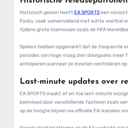
Historische releasepatronen
Historisch gezien heeft
EA SPORTS
een consist
Packs, vaak samenvallend met echte voetbal e
tijdens grote toernooien zoals de FIFA Wereld
Spelers hebben opgemerkt dat de frequentie en 
periodes van hoge vraag zien doorgaans meer fr
anticiperen wanneer ze moeten controleren op
Last-minute updates over re
EA SPORTS maakt af en toe last-minute wijzigi
beïnvloed door verschillende factoren zoals s
op de hoogte blijven via officiële EA-kanalen v
Sociale mediaplatforms en de EA-website zijn 