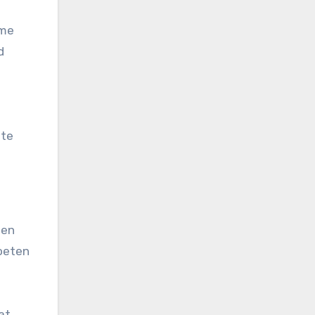
ime
d
 te
den
moeten
at