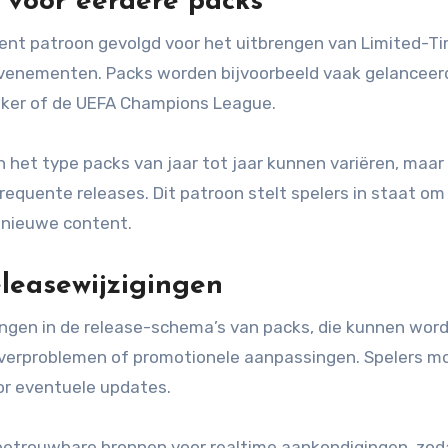
 voor eerdere packs
ent patroon gevolgd voor het uitbrengen van Limited-T
venementen. Packs worden bijvoorbeeld vaak gelanceer
beker of de UEFA Champions League.
het type packs van jaar tot jaar kunnen variëren, maar
equente releases. Dit patroon stelt spelers in staat om
 nieuwe content.
leasewijzigingen
ngen in de release-schema’s van packs, die kunnen wor
erverproblemen of promotionele aanpassingen. Spelers 
oor eventuele updates.
betrouwbare bronnen voor realtime aankondigingen, zod