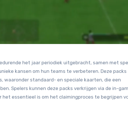
durende het jaar periodiek uitgebracht, samen met spe
unieke kansen om hun teams te verbeteren. Deze packs
, waaronder standaard- en speciale kaarten, die een
ben. Spelers kunnen deze packs verkrijgen via de in-ga
het essentieel is om het claimingproces te begrijpen v