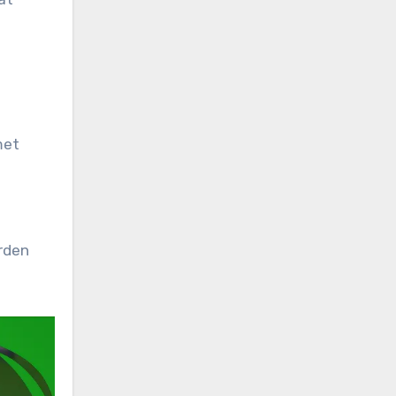
met
rden