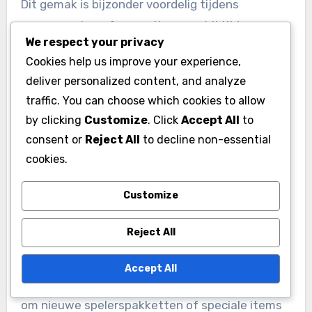
Dit gemak is bijzonder voordelig tijdens
evenementen of promoties waarbij tijd van
We respect your privacy
essentieel belang is, waardoor spelers snel
Cookies help us improve your experience,
kunnen handelen en hun gewenste items
deliver personalized content, and analyze
kunnen veiligstellen.
traffic. You can choose which cookies to allow
by clicking
Customize
. Click
Accept All
to
Verbeterde game-ervaring
consent or
Reject All
to decline non-essential
Met walletcodes
kunnen spelers
hun game-
cookies.
ervaring verbeteren door eenvoudig nieuwe
Customize
content en functies te verwerven. Deze
toegang maakt meer aanpassing en plezier in
Reject All
het spel mogelijk.
Accept All
Bijvoorbeeld, extra valuta kan je in staat stellen
om nieuwe spelerspakketten of speciale items