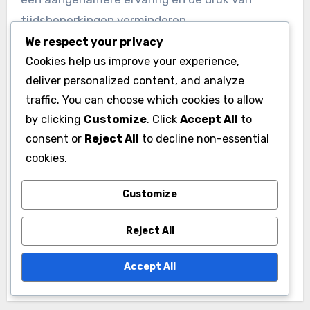
tijdsbeperkingen verminderen.
We respect your privacy
Cookies help us improve your experience,
deliver personalized content, and analyze
traffic. You can choose which cookies to allow
by clicking
Customize
. Click
Accept All
to
Post
consent or
Reject All
to decline non-essential
Ultimate Team
Ultimate Team
cookies.
navigation
Squad Building
Uitdagingen:
Customize
Challenges:
Voltooiing,
Vereisten,
Beloningen, Speler
Reject All
Beloningen,
Items
Spelerspakketten
Accept All