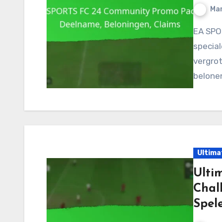
Mar
EA SPORTS FC 24 Community Promo Packs zijn
special
vergrot
belone
Ultima
Ulti
Chall
Spel