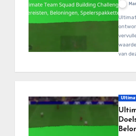
Mar
Ultimate Team Squad Building Challenges (SBC’s) zijn
ontworp
vervull
waardev
van de
Ultima
Ulti
Doels
Belo