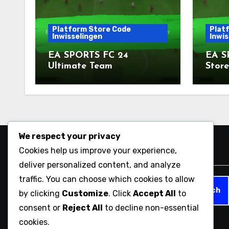
Platform Store Code
Plat
Inwisselingen
Inwis
EA SPORTS FC 24
EA S
Ultimate Team
Store
Pakketaanbiedingen:
Punt
Typen, Claims,
Beschikbaarheid
We respect your privacy
Cookies help us improve your experience,
Zoeken
deliver personalized content, and analyze
traffic. You can choose which cookies to allow
Search
by clicking
Customize
. Click
Accept All
to
for:
consent or
Reject All
to decline non-essential
cookies.