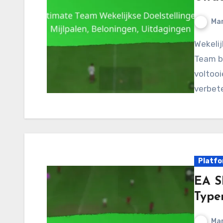
Mar
Wekelijkse doelstellingen in EA SPORTS FC 24 Ultimate
Team bi
voltooi
verbete
Platfo
EA S
Typen
Mar