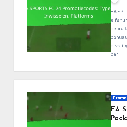
EA SPORTS FC 24 promotiecodes zijn unieke
alfanu
gebrui
bonuss
ervarin
per…
Promo 
EA S
Pack