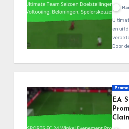
Mar
Ultimate Team Seizoensdoelen zijn specifieke taken
en uit
verbete
Door de
Promo 
EA S
Prom
Clai